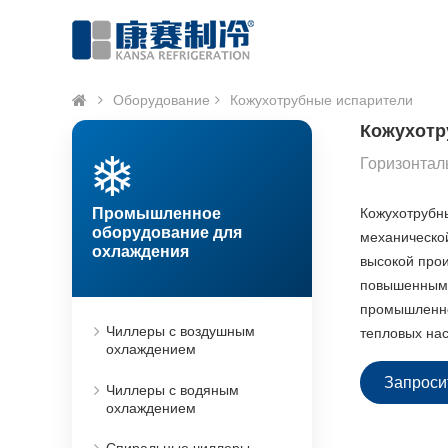
Оборудование
Кожухотрубные испарители
Кожухотр
Горизонтал
Промышленное
Кожухотрубны
оборудование для
механической
охлаждения
высокой прои
повышенными
промышленно
Чиллеры с воздушным
тепловых на
охлаждением
Запроси
Чиллеры с водяным
охлаждением
Спиральные чиллеры