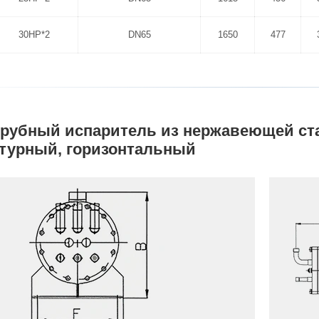
30HP*2
DN65
1650
477
рубный испаритель из нержавеющей ста
турный, горизонтальный