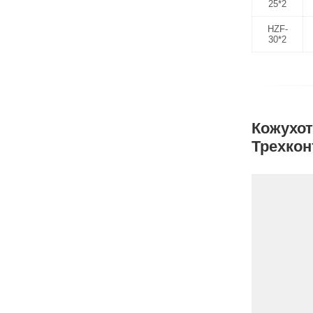
25*2
HZF-
30*2
Кожухот
Трехкон