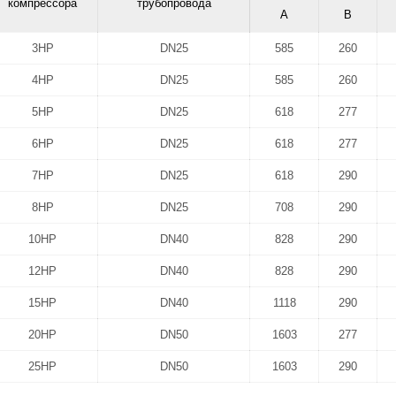
компрессора
трубопровода
A
B
3HP
DN25
585
260
4HP
DN25
585
260
5HP
DN25
618
277
6HP
DN25
618
277
7HP
DN25
618
290
8HP
DN25
708
290
10HP
DN40
828
290
12HP
DN40
828
290
15HP
DN40
1118
290
20HP
DN50
1603
277
25HP
DN50
1603
290