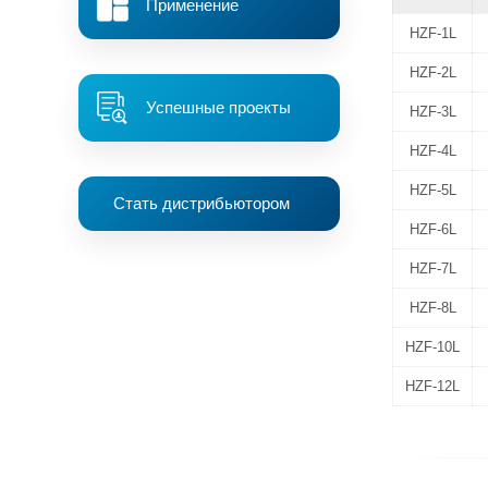
Применение
HZF-1L
HZF-2L
Успешные проекты
HZF-3L
HZF-4L
HZF-5L
Стать дистрибьютором
HZF-6L
HZF-7L
HZF-8L
HZF-10L
HZF-12L