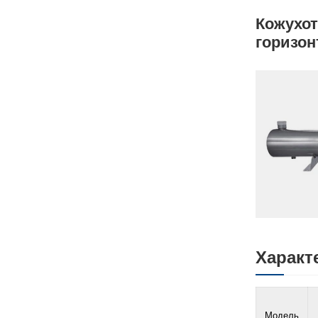
Кожухо
горизо
Характ
Модель