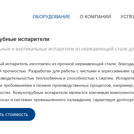
ОБОРУДОВАНИЕ
О КОМПАНИИ
УСПЕ
убные испарители
ьные и вертикальные испарители из нержавеющей стали дл
й испаритель изготовлен из прочной нержавеющей стали, благодар
 прочностью. Разработан для работы с чистыми и агрессивными с
зводительностью теплообмена и способностью к сжатию. Испарите
 требованиями к гигиене производственных процессов, например,
стях. Кожухотрубные испарители являются ключевым компоненто
сосах и системах промышленного охлаждения, гарантируя долгоср
ть стоимость