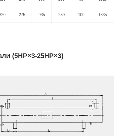
320
275
935
280
100
1335
ли (5HP×3-25HP×3)