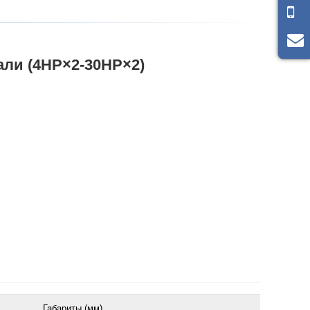
ли (4HP×2-30HP×2)
Габариты (мм)