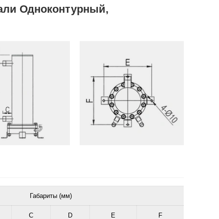
тали
Одноконтурный,
Габариты (мм)
C
D
E
F