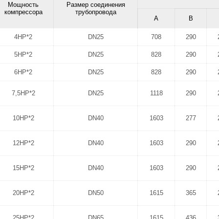
Мощность
Размер соединения
компрессора
трубопровода
A
B
4HP*2
DN25
708
290
5HP*2
DN25
828
290
6HP*2
DN25
828
290
7,5HP*2
DN25
1118
290
10HP*2
DN40
1603
277
12HP*2
DN40
1603
290
15HP*2
DN40
1603
290
20HP*2
DN50
1615
365
25HP*2
DN65
1615
436