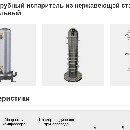
трубный испаритель из нержавеющей с
альный
еристики
Мощность
Размер соединения
компрессора
трубопровода
A
B