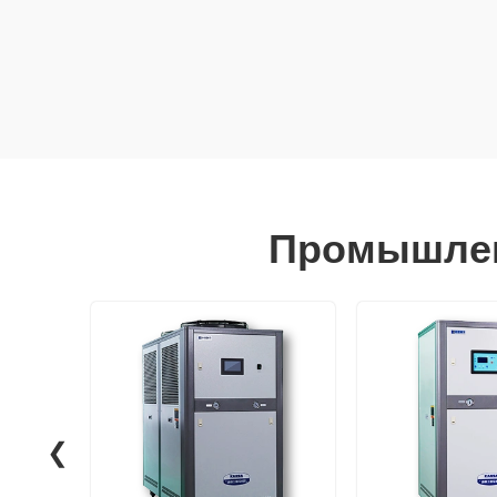
Промышлен
❮