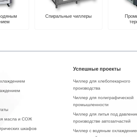
водяным
Спиральные чиллеры
Пром
нием
тер
Успешные проекты
охлаждением
Чиллер для хлебопекарного
производства
лаждением
Чиллер для полиграфической
промышленности
таты
Чиллер для литья под давлени
ия масла и СОЖ
производстве автозапчастей
трических шкафов
Чиллер с водяным охлаждение