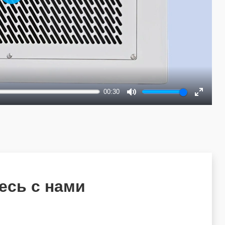
Play
00:30
Mute
Enter
fullscre
есь с нами