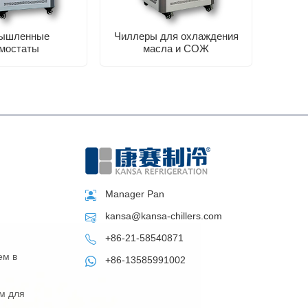
ышленные
Чиллеры для охлаждения
Ко
мостаты
масла и СОЖ
элек
Manager Pan
kansa@kansa-chillers.com
+86-21-58540871
ем в
+86-13585991002
м для