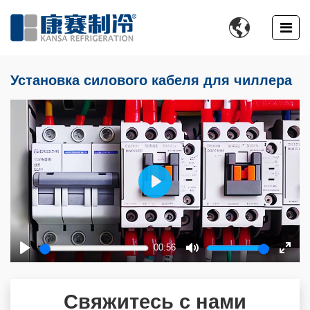

Установка силового кабеля для чиллера
Play
00:56
Play
Mute
Enter
fulls
Свяжитесь с нами